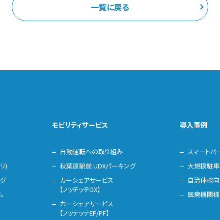
一覧に戻る
モビリティサービス
導入事例
自動運転への取り組み
スマートパ
リ)
秋葉原駅前 UDXパーキング
大規模駐車
ング
カーシェアサービス
自治体様向
【ノッテッテDX】
ム
医療機関様
カーシェアサービス
【ノッテッテEP/PF】